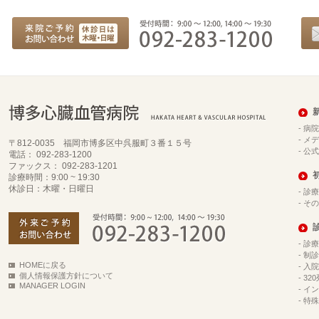
-
病院
-
メデ
〒812-0035 福岡市博多区中呉服町３番１５号
-
公式
電話： 092-283-1200
ファックス： 092-283-1201
診療時間：9:00 ~ 19:30
休診日：木曜・日曜日
-
診療
-
その
-
診療
-
制診
HOMEに戻る
-
入院
個人情報保護方針について
-
32
MANAGER LOGIN
-
イン
-
特殊