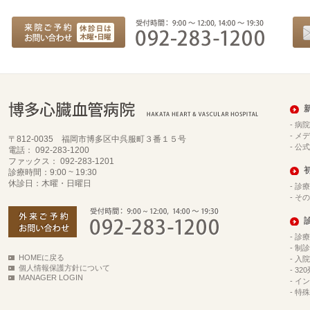
-
病院
-
メデ
〒812-0035 福岡市博多区中呉服町３番１５号
-
公式
電話： 092-283-1200
ファックス： 092-283-1201
診療時間：9:00 ~ 19:30
休診日：木曜・日曜日
-
診療
-
その
-
診療
-
制診
HOMEに戻る
-
入院
個人情報保護方針について
-
32
MANAGER LOGIN
-
イン
-
特殊